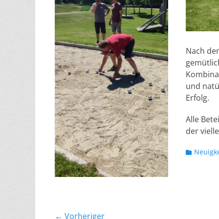
Nach den
gemütlic
Kombinat
und natür
Erfolg.
Alle Bete
der viell
Kategorie
Neuigk
Beitragsnavigation
← Vorheriger