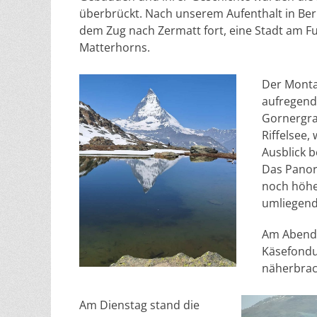
überbrückt. Nach unserem Aufenthalt in Bern
dem Zug nach Zermatt fort, eine Stadt am F
Matterhorns.
Der Monta
aufregend
Gornergra
Riffelsee,
Ausblick b
Das Panor
noch höher
umliegend
Am Abend l
Käsefondue
näherbrac
Am Dienstag stand die