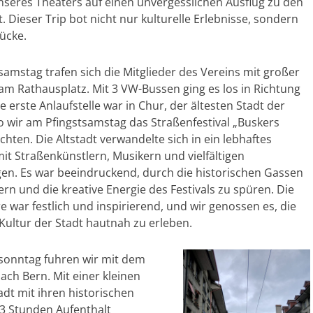
nseres Theaters auf einen unvergesslichen Ausflug zu den
Dieser Trip bot nicht nur kulturelle Erlebnisse, sondern
ücke.
amstag trafen sich die Mitglieder des Vereins mit großer
am Rathausplatz. Mit 3 VW-Bussen ging es los in Richtung
e erste Anlaufstelle war in Chur, der ältesten Stadt der
o wir am Pfingstsamstag das Straßenfestival „Buskers
hten. Die Altstadt verwandelte sich in ein lebhaftes
it Straßenkünstlern, Musikern und vielfältigen
en. Es war beeindruckend, durch die historischen Gassen
rn und die kreative Energie des Festivals zu spüren. Die
 war festlich und inspirierend, und wir genossen es, die
Kultur der Stadt hautnah zu erleben.
sonntag fuhren wir mit dem
ach Bern. Mit einer kleinen
dt mit ihren historischen
3 Stunden Aufenthalt