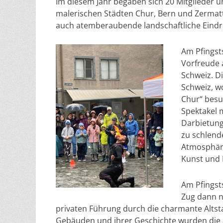
Im diesem Jahr begaben sich 20 Mitglieder u
malerischen Städten Chur, Bern und Zermatt. 
auch atemberaubende landschaftliche Eindr
Am Pfingsts
Vorfreude 
Schweiz. Di
Schweiz, w
Chur“ besuc
Spektakel m
Darbietung
zu schlende
Atmosphäre
Kunst und 
Am Pfingst
Zug dann n
privaten Führung durch die charmante Altsta
Gebäuden und ihrer Geschichte wurden die 