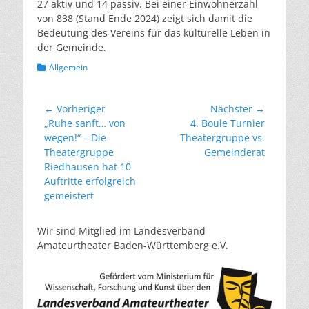
27 aktiv und 14 passiv. Bei einer Einwohnerzahl
von 838 (Stand Ende 2024) zeigt sich damit die
Bedeutung des Vereins für das kulturelle Leben in
der Gemeinde.
Kategorien
Allgemein
Beitragsnavigation
← Vorheriger
Nächster →
Vorheriger
Nächster
„Ruhe sanft… von
4. Boule Turnier
Beitrag:
Beitrag:
wegen!“ – Die
Theatergruppe vs.
Theatergruppe
Gemeinderat
Riedhausen hat 10
Auftritte erfolgreich
gemeistert
Wir sind Mitglied im Landesverband
Amateurtheater Baden-Württemberg e.V.