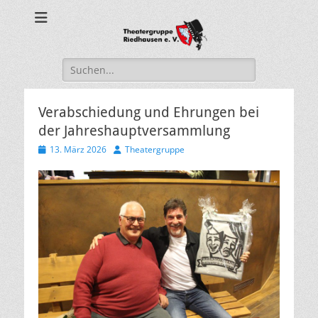
Theatergruppe
Riedhausen
Suche
nach:
Verabschiedung und Ehrungen bei
der Jahreshauptversammlung
Veröffentlicht
Autor
13. März 2026
Theatergruppe
am