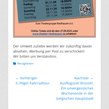
Der Umwelt zuliebe werden wir zukünftig davon
absehen, Werbung per Post zu verschicken!
Wir bitten um Verständnis.
Kategorien
Neuigkeiten
Beitragsnavigation
← Vorheriger
Nächster →
Vorheriger
Nächster
5. Pilger-Fahrradtour
Ausflugsziel Brüssel:
Beitrag:
Beitrag:
Ein unvergessliches
Wochenende in der
belgischen Hauptstadt