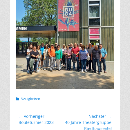
Kategorien
Neuigkeiten
Beitragsnavigation
← Vorheriger
Nächster →
Vorheriger
Nächster
Bouleturnier 2023
40 Jahre Theatergruppe
Beitrag:
Beitrag:
Riedhausen￼