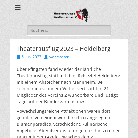
Theatergruppe
Riedhausen
Suche
nach:
Theaterausflug 2023 – Heidelberg
Veröffentlicht
Autor
6. Juni 2023
webmaster
am
Über Pfingsten fand wieder der jährliche
Theaterausflug statt mit dem Reiseziel Heidelberg
mit einem Abstecher nach Mannheim. Bei
sommerlich schönem Wetter verbrachten 21
Mitglieder des Vereins 2 wunderbare und lustige
Tage auf der Bundesgartenshow.
Abwechslungsreiche Attraktionen waren dort
geboten von einem wunderschön angelegten
Blumenparadies, verschiedene kulinarische
Angebote, Abendveranstaltungen bis hin zu einer
Fahrt mit der Gondel zwischen den 2