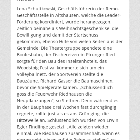
Lena Schuttkowski, Geschäftsführerin der Remo-
Geschäftsstelle in Altshausen, welche die Leader-
Förderung koordiniert, wurde herangezogen.
Zeitlich beinahe als Weihnachtsgeschenk sei die
Bewilligung und damit der Startschuss
gekommen, ebenso Hilfe von vielen Seiten aus der
Gemeinde: Die Theatergruppe spendete eine
Boulesbahn, der Fischereiverein Pfrunger Ried
sorgte für den Bau des Insektenhotels, das
Woodstoig Festival kümmerte sich um ein
Volleyballnetz, der Sportverein stellte die
Bauzäune, Richard Gasser die Baumaschinen,
bevor die Spielgeräte kamen. „Schlussendlich
goss die Feuerwehr Riedhausen die
Neupflanzungen“, so Stettner. Denn während es
in der Bauphase drei Wochen fast durchgängig
regnete, rollte just als es ans Grün ging, die
Hitzewelle an. Schlussendlich wurden von Erwin
Egler Findlinge gesetzt. „Alle zeigten wieder
einmal, wie Riedhausen zusammenhält, wenn es
darum geht, etwas auf die Beine zu stellen“, so