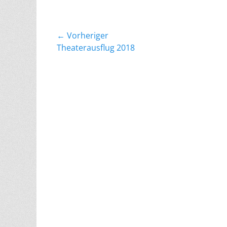
Beitragsnavigation
← Vorheriger
Vorheriger
Theaterausflug 2018
Beitrag: